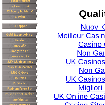
Quali
Nuovi 
Meilleur Casi
Casino O
Non Gam
UK Casinos
Non Ga
UK Casinos
Migliori
UK Online Cas