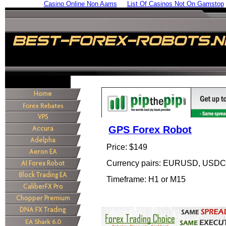
Casino Online Non Aams
List Of Casinos Not On Gamstop
GPS Forex Robot
Price: $149
Currency pairs: EURUSD, US
Timeframe: H1 or M15